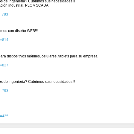
ios de ingeniería? Cubrimos sus necesidades!!!
ación industrial, PLC y SCADA
d=783
mos con diseño WEB!!!
d=814
ra dispositivos móbiles, celulares, tablets para su empresa
d=827
ios de ingeniería? Cubrimos sus necesidades!!!
d=793
d=435