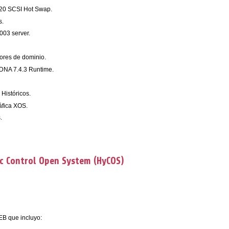
a320 SCSI Hot Swap.
s.
003 server.
dores de dominio.
 DNA 7.4.3 Runtime.
 Históricos.
ráfica XOS.
.
ic Control Open System
(HyCOS)
EB que incluyo: