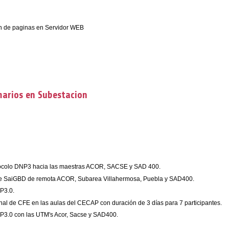
ión de paginas en Servidor WEB
marios en Subestacion
tocolo DNP3 hacia las maestras ACOR, SACSE y SAD 400.
s de SaiGBD de remota ACOR, Subarea Villahermosa, Puebla y SAD400.
P3.0.
al de CFE en las aulas del CECAP con duración de 3 días para 7 participantes.
NP3.0 con las UTM's Acor, Sacse y SAD400.