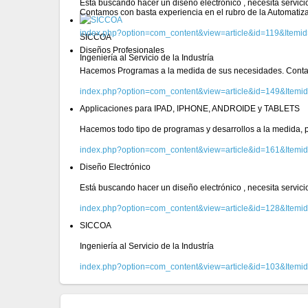
Está buscando hacer un diseño electrónico , necesita servic
Contamos con basta experiencia en el rubro de la Automatiz
index.php?option=com_content&view=article&id=119&Itemi
SICCOA
Diseños Profesionales
Ingeniería al Servicio de la Industría
Hacemos Programas a la medida de sus necesidades. Conta
index.php?option=com_content&view=article&id=149&Itemi
Applicaciones para IPAD, IPHONE, ANDROIDE y TABLETS
Hacemos todo tipo de programas y desarrollos a la medida, pa
index.php?option=com_content&view=article&id=161&Itemi
Diseño Electrónico
Está buscando hacer un diseño electrónico , necesita servic
index.php?option=com_content&view=article&id=128&Itemi
SICCOA
Ingeniería al Servicio de la Industría
index.php?option=com_content&view=article&id=103&Itemi