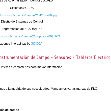
as de Automatización, Control y SCADA
Sistemas SCADA
calhost/sicv2/images/banner2/IMG_2766.jpg
Diseño de Sistemas de Control
Programación de SCADA y PLC
lhost/sicv2/images/banner2/propuesta001.JPG
agenes Interactivas by
SICCOA
Instrumentación de Campo - Sensores - Tableros Eléctrico
u interés o contáctenos para mayor información:
temas a la medida de sus necesidades. Manejamos varias marcas de PLC
ción de campo