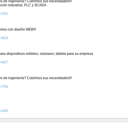
ios de ingeniería? Cubrimos sus necesidades!!!
ación industrial, PLC y SCADA
d=783
mos con diseño WEB!!!
d=814
ra dispositivos móbiles, celulares, tablets para su empresa
d=827
ios de ingeniería? Cubrimos sus necesidades!!!
d=793
d=435