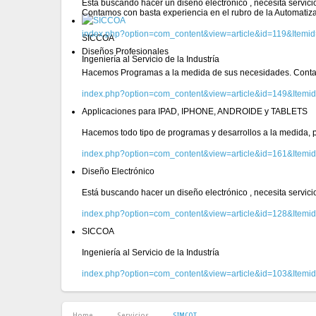
Está buscando hacer un diseño electrónico , necesita servic
Contamos con basta experiencia en el rubro de la Automatiz
index.php?option=com_content&view=article&id=119&Itemi
SICCOA
Diseños Profesionales
Ingeniería al Servicio de la Industría
Hacemos Programas a la medida de sus necesidades. Conta
index.php?option=com_content&view=article&id=149&Itemi
Applicaciones para IPAD, IPHONE, ANDROIDE y TABLETS
Hacemos todo tipo de programas y desarrollos a la medida, pa
index.php?option=com_content&view=article&id=161&Itemi
Diseño Electrónico
Está buscando hacer un diseño electrónico , necesita servic
index.php?option=com_content&view=article&id=128&Itemi
SICCOA
Ingeniería al Servicio de la Industría
index.php?option=com_content&view=article&id=103&Itemi
Home
Servicios
SIMCOT