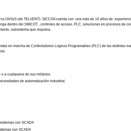
rca OASyS (de TELVENT). SICCOA cuenta con una más de 10 años de experienci
enga dentro del SIMCOT , controles de acceso, PLC, soluciones en procesos de con
umento, subsistema que requiera.
uestas en marcha de Controladores Logicos Programables (PLC) de las distintas ma
ras.
e o a cualquiera de sus módulos
ecesidades de automatización industrial,
en sistemas con SCADA
 sistemas con SCADA