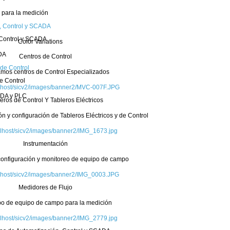
 para la medición
 Control y SCADA
Color Variations
DA
Centros de Control
amos centros de Control Especializados
e Control
calhost/sicv2/images/banner2/MVC-007F.JPG
ADA y PLC
eros de Control Y Tableros Eléctricos
ión y configuración de Tableros Eléctricos y de Control
calhost/sicv2/images/banner2/IMG_1673.jpg
Instrumentación
 configuración y monitoreo de equipo de campo
calhost/sicv2/images/banner2/IMG_0003.JPG
Medidores de Flujo
po de equipo de campo para la medición
calhost/sicv2/images/banner2/IMG_2779.jpg