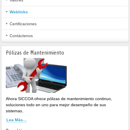
Valores
Sistemas operativos
Weblinks
Cantidad de artículos: 6
Certificaciones
Contáctenos
Pólizas de Mantenimiento
Ahora SICCOA ofrece pólizas de mantenimiento continuo,
soluciones todo en uno para mejor desempeño de sus
sistemas..
Lea Más...