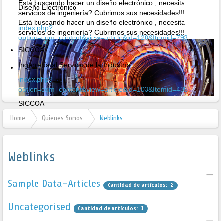
Está buscando hacer un diseño electrónico , necesita
Diseño Electrónico
servicios de ingeniería? Cubrimos sus necesidades!!!
Está buscando hacer un diseño electrónico , necesita
index.php?
servicios de ingeniería? Cubrimos sus necesidades!!!
option=com_content&view=article&id=128&Itemid=793
SICCOA
Ingeniería al Servicio de la Industría
index.php?
option=com_content&view=article&id=103&Itemid=435
SICCOA
Ingeniería al Servicio de la Industría
Home
Quienes Somos
Weblinks
Weblinks
Sample Data-Articles
Cantidad de artículos: 2
Joomla!
Uncategorised
Cantidad de artículos: 11
Cantidad de artículos: 1