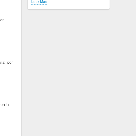
Leer Más
con
ial, por
 en la