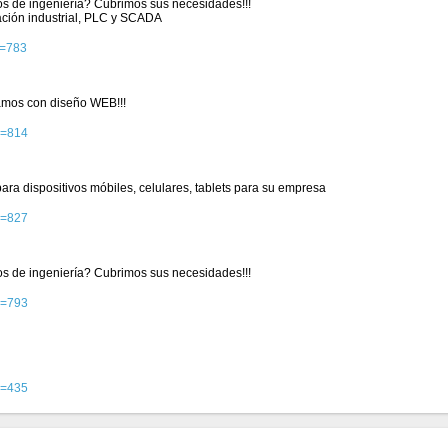
ios de ingeniería? Cubrimos sus necesidades!!!
ación industrial, PLC y SCADA
d=783
mos con diseño WEB!!!
d=814
ra dispositivos móbiles, celulares, tablets para su empresa
d=827
ios de ingeniería? Cubrimos sus necesidades!!!
d=793
d=435