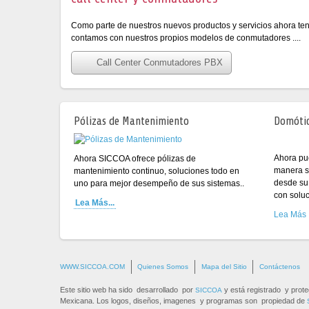
Como parte de nuestros nuevos productos y servicios ahora te
contamos con nuestros propios modelos de conmutadores ....
Call Center Conmutadores PBX
Pólizas de Mantenimiento
Domóti
Ahora pu
Ahora SICCOA ofrece pólizas de
manera se
mantenimiento continuo, soluciones todo en
desde su
uno para mejor desempeño de sus sistemas..
con solu
Lea Más...
Lea Más
WWW.SICCOA.COM
Quienes Somos
Mapa del Sitio
Contáctenos
Este sitio web ha sido desarrollado por
y está registrado y prote
SICCOA
Mexicana. Los logos, diseños, imagenes y programas son propiedad de