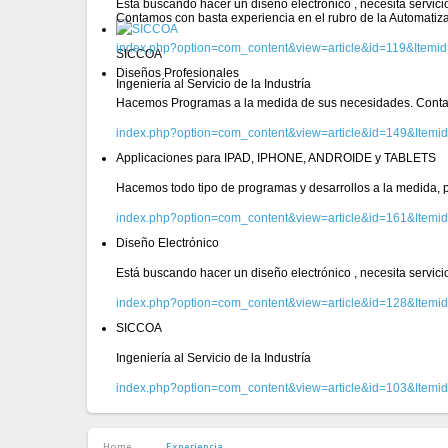
Está buscando hacer un diseño electrónico , necesita servic
Contamos con basta experiencia en el rubro de la Automatiz
index.php?option=com_content&view=article&id=119&Itemi
SICCOA
Diseños Profesionales
Ingeniería al Servicio de la Industría
Hacemos Programas a la medida de sus necesidades. Conta
index.php?option=com_content&view=article&id=149&Itemi
Applicaciones para IPAD, IPHONE, ANDROIDE y TABLETS
Hacemos todo tipo de programas y desarrollos a la medida, pa
index.php?option=com_content&view=article&id=161&Itemi
Diseño Electrónico
Está buscando hacer un diseño electrónico , necesita servic
index.php?option=com_content&view=article&id=128&Itemi
SICCOA
Ingeniería al Servicio de la Industría
index.php?option=com_content&view=article&id=103&Itemi
Home
Experiencia