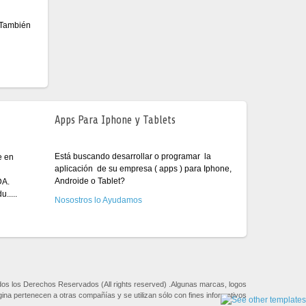
 También
Apps Para Iphone y Tablets
Está buscando desarrollar o programar la
e en
aplicación de su empresa ( apps ) para Iphone,
Androide o Tablet?
DA.
.....
Nosostros lo Ayudamos
dos los Derechos Reservados (All rights reserved) .Algunas marcas, logos
ina pertenecen a otras compañías y se utilizan sólo con fines informativos