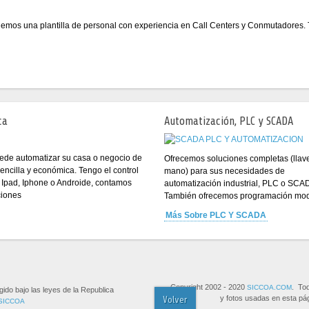
nemos una plantilla de personal con experiencia en Call Centers y Conmutadores.
ca
Automatización, PLC y SCADA
ede automatizar su casa o negocio de
Ofrecemos soluciones completas (llav
ncilla y económica. Tengo el control
mano) para sus necesidades de
 Ipad, Iphone o Androide, contamos
automatización industrial, PLC o SCA
ciones
También ofrecemos programación modu
Más Sobre PLC Y SCADA
Copyright 2002 - 2020
. To
SICCOA.COM
gido bajo las leyes de la Republica
y fotos usadas en esta pág
Volver
SICCOA