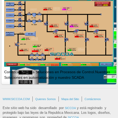
Conozca nuestras Soluciones en Procesos de Control.Nuestras
Soluciones en automatización y nuestro SCADA
Diseño de Sistemas de Control
WWW.SICCOA.COM
Quienes Somos
Mapa del Sitio
Contáctenos
Programación de SCADA y PLC
Este sitio web ha sido desarrollado por
y está registrado y
SICCOA
protegido bajo las leyes de la Republica Mexicana. Los logos, diseños,
imagenes y programas son propiedad de
SICCOA