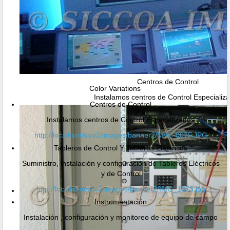
Centros de Control
Color Variations
Instalamos centros de Control Especializ
Centros de Control
Instalamos centros de Control Especializados
http://localhost/sicv2/images/banner2/MVC-007F.JPG
Tableros de Control Y Tableros Eléctricos
Suministro, instalación y configuración de Tableros Eléctricos
y de Control
http://localhost/sicv2/images/banner2/IMG_1673.jpg
Instrumentación
Instalación , configuración y monitoreo de equipo de campo