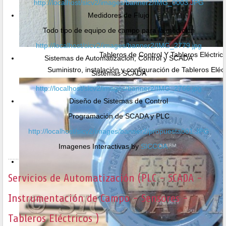
http://localhost/sicv2/images/banner2/IMG_0003.JPG
Medidores de Flujo
Todo tipo de equipo de campo para la medición
http://localhost/sicv2/images/banner2/IMG_2779.jpg
Tableros de Control Y Tableros Eléctric
Sistemas de Automatización, Control y SCADA
Suministro, instalación y configuración de Tableros Eléc
Sistemas SCADA
http://localhost/sicv2/images/banner2/IMG_2766.jpg
Diseño de Sistemas de Control
Programación de SCADA y PLC
http://localhost/sicv2/images/banner2/propuesta001.JPG
Imagenes Interactivas by
SICCOA
Servicios de Automatización (PLC - SCADA -
Instrumentación de Campo - Sensores -
Tableros Eléctricos )