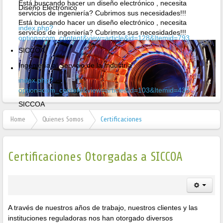
Está buscando hacer un diseño electrónico , necesita
Diseño Electrónico
servicios de ingeniería? Cubrimos sus necesidades!!!
Está buscando hacer un diseño electrónico , necesita
index.php?
servicios de ingeniería? Cubrimos sus necesidades!!!
option=com_content&view=article&id=128&Itemid=793
SICCOA
Ingeniería al Servicio de la Industría
index.php?
option=com_content&view=article&id=103&Itemid=435
SICCOA
Ingeniería al Servicio de la Industría
Home
Quienes Somos
Certificaciones
Certificaciones Otorgadas a SICCOA
A través de nuestros años de trabajo, nuestros clientes y las
instituciones reguladoras nos han otorgado diversos