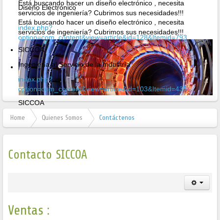
Está buscando hacer un diseño electrónico , necesita
Diseño Electrónico
servicios de ingeniería? Cubrimos sus necesidades!!!
Está buscando hacer un diseño electrónico , necesita
index.php?
servicios de ingeniería? Cubrimos sus necesidades!!!
option=com_content&view=article&id=128&Itemid=793
SICCOA
Ingeniería al Servicio de la Industría
index.php?
option=com_content&view=article&id=103&Itemid=435
SICCOA
Ingeniería al Servicio de la Industría
Home
Quienes Somos
Contáctenos
Contacto SICCOA
Ventas :